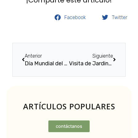
¡Comparte este artículo!
Facebook
Twitter
Previo
Next
Anterior
Siguiente
Día Mundial del Medio Ambiente
Visita de Jardines de Niños: Angela Peralta, Rosario Castellanos y Juan Nepomuceno Álvarez Hurtado
ARTÍCULOS POPULARES
contáctanos